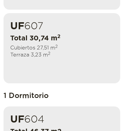
UF
607
2
Total 30,74 m
2
Cubiertos 27,51 m
2
Terraza 3,23 m
1 Dormitorio
UF
604