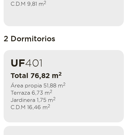
2
C.D.M 9,81 m
2 Dormitorios
UF
401
2
Total 76,82 m
2
Área propia 51,88 m
2
Terraza 6,73 m
2
Jardinera 1,75 m
2
C.D.M 16,46 m