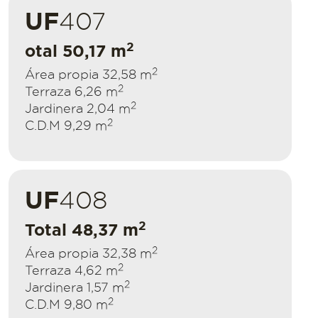
UF
407
2
otal 50,17 m
2
Área propia 32,58 m
2
Terraza 6,26 m
2
Jardinera 2,04 m
2
C.D.M 9,29 m
UF
408
2
Total 48,37 m
2
Área propia 32,38 m
2
Terraza 4,62 m
2
Jardinera 1,57 m
2
C.D.M 9,80 m