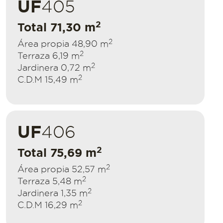
UF
405
2
Total 71,30 m
2
Área propia 48,90 m
2
Terraza 6,19 m
2
Jardinera 0,72 m
2
C.D.M 15,49 m
UF
406
2
Total 75,69 m
2
Área propia 52,57 m
2
Terraza 5,48 m
2
Jardinera 1,35 m
2
C.D.M 16,29 m