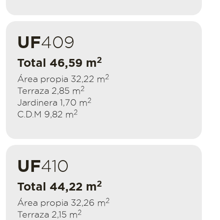
UF
409
2
Total 46,59 m
2
Área propia 32,22 m
2
Terraza 2,85 m
2
Jardinera 1,70 m
2
C.D.M 9,82 m
UF
410
2
Total 44,22 m
2
Área propia 32,26 m
2
Terraza 2,15 m