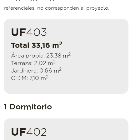
referenciales, no corresponden al proyecto.
UF
403
2
Total 33,16 m
2
Área propia: 23,38 m
2
Terraza: 2,02 m
2
Jardinera: 0,66 m
2
C.D.M: 7,10 m
1 Dormitorio
UF
402