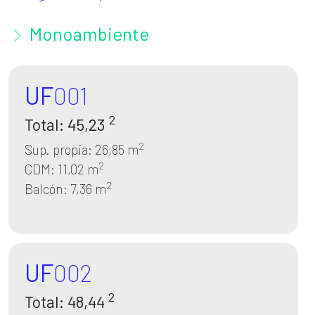
Monoambiente
UF
001
2
Total: 45,23
2
Sup. propia: 26,85 m
2
CDM: 11,02 m
2
Balcón: 7,36 m
UF
002
2
Total: 48,44