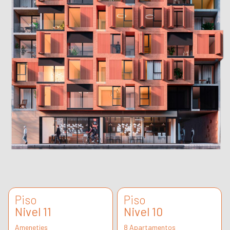
Piso
Piso
Nivel 11
Nivel 10
Ameneties
8 Apartamentos